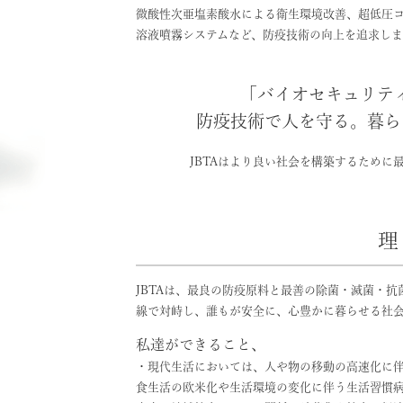
微酸性次亜塩素酸水による衛生環境改善、超低圧
溶液噴霧システムなど、防疫技術の向上を追求しま
「バイオセキュリテ
防疫技術で人を守る。
暮ら
JBTAはより良い社会を構築するために
理
JBTAは、最良の防疫原料と最善の除菌・滅菌・
線で対峙し、誰もが安全に、心豊かに暮らせる社
私達ができること、
・現代生活においては、人や物の移動の高速化に
食生活の欧米化や生活環境の変化に伴う生活習慣