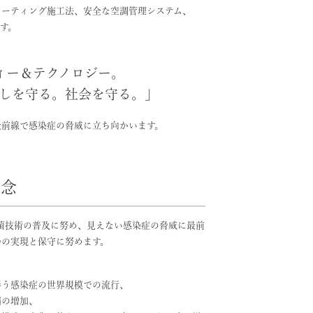
コーティング施工法、安全な空調管理システム、
す。
ィー＆テクノロジー。
しを守る。社会を守る。」
最前線で
感染症の脅威に立ち向かいます。
 念
抗菌技術の普及に努め、見えない感染症の脅威に最前
会の実現と保守に努めます。
伴う感染症の世界規模での流行、
病の増加、