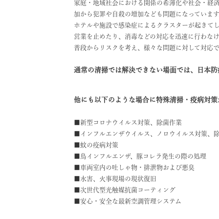
家庭・地域社会における関係の希薄化や社会・経
加から犯罪や自殺の増加なども問題になっています
ホテルや施設で感染症によるクラスターが起きて
営業を止めたり、消毒などの対応を迅速に行わな
普段からリスクを考え、様々な問題に対して対応で
通常の清掃では解決できない場面では、日本防
他にも以下のような場合に特殊清掃・疫病対策
■新型コロナウイルス対策、除菌作業
■インフルエンザウイルス、ノロウイルス対策、
■蚊の疫病対策
■鳥インフルエンザ、豚コレラ発生の際の処理
■車両室内の吐しゃ物・排泄物および悪臭
■水害、火事現場の現状復旧
■次世代型光触媒抗菌コーティング
■安心・安全な最新空調管理システム